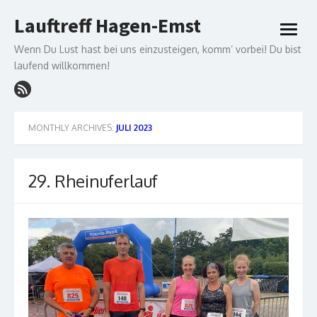
Skip
Lauftreff Hagen-Emst
to
open
content
menu
Wenn Du Lust hast bei uns einzusteigen, komm’ vorbei! Du bist
laufend willkommen!
MONTHLY ARCHIVES:
JULI 2023
29. Rheinuferlauf