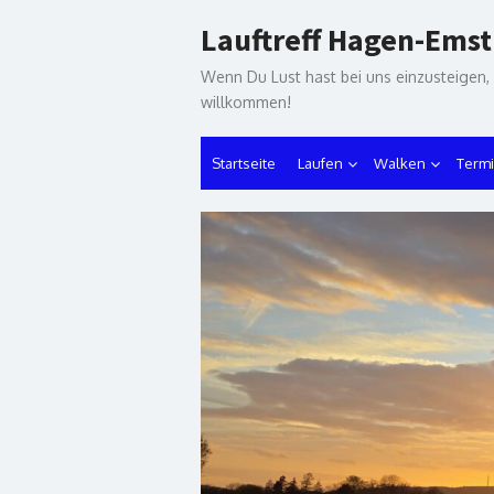
Skip
Lauftreff Hagen-Emst
to
content
Wenn Du Lust hast bei uns einzusteigen,
willkommen!
Startseite
Laufen
Walken
Term