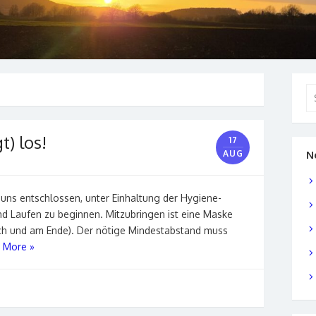
Se
for
t) los!
17
AUG
N
ns entschlossen, unter Einhaltung der Hygiene-
d Laufen zu beginnen. Mitzubringen ist eine Maske
rch und am Ende). Der nötige Mindestabstand muss
 More »