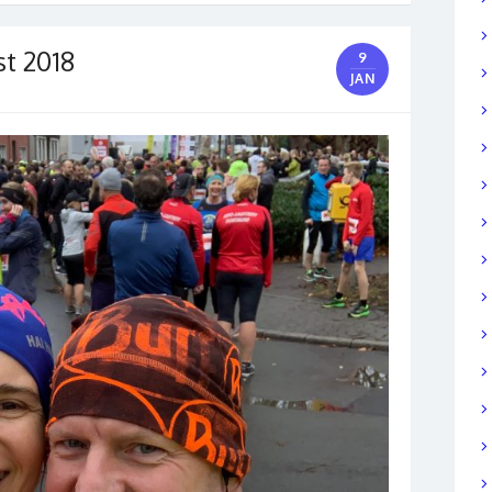
st 2018
9
JAN