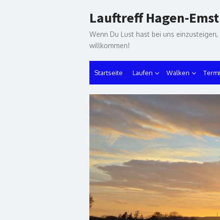
Skip
Lauftreff Hagen-Emst
to
content
Wenn Du Lust hast bei uns einzusteigen,
willkommen!
Startseite
Laufen
Walken
Term