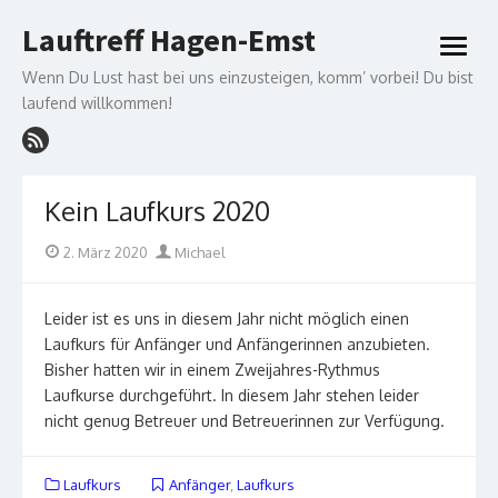
Skip
Lauftreff Hagen-Emst
to
open
content
menu
Wenn Du Lust hast bei uns einzusteigen, komm’ vorbei! Du bist
laufend willkommen!
Kein Laufkurs 2020
Posted
Author
2. März 2020
Michael
on
Leider ist es uns in diesem Jahr nicht möglich einen
Laufkurs für Anfänger und Anfängerinnen anzubieten.
Bisher hatten wir in einem Zweijahres-Rythmus
Laufkurse durchgeführt. In diesem Jahr stehen leider
nicht genug Betreuer und Betreuerinnen zur Verfügung.
Laufkurs
Anfänger
,
Laufkurs