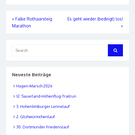
Beitrags-
«
Falke Rothaarsteig
Es geht wieder (bedingt) los!
Marathon
»
Navigation
Search
Search
for:
Neueste Beiträge
Hagen-Marsch 2026
12. Sauerland-Höhenflug-Trailrun
3. Hohenlimburger Lennelauf
2. Glühwürmchenlauf
30. Dortmunder Friedenslauf