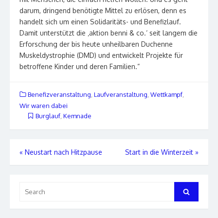
darum, dringend benötigte Mittel zu erlösen, denn es
handelt sich um einen Solidaritäts- und Benefizlauf.
Damit unterstützt die ‚aktion benni & co.‘ seit langem die
Erforschung der bis heute unheilbaren Duchenne
Muskeldystrophie (DMD) und entwickelt Projekte für
betroffene Kinder und deren Familien.“
Benefizveranstaltung
,
Laufveranstaltung
,
Wettkampf
,
Wir waren dabei
Burglauf
,
Kemnade
Beitrags-
«
Neustart nach Hitzpause
Start in die Winterzeit
»
Navigation
Search
Search
for: