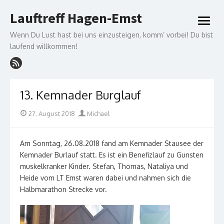
Skip
Lauftreff Hagen-Emst
to
open
content
menu
Wenn Du Lust hast bei uns einzusteigen, komm’ vorbei! Du bist
laufend willkommen!
13. Kemnader Burglauf
Posted
Author
27. August 2018
Michael
on
Am Sonntag, 26.08.2018 fand am Kemnader Stausee der
Kemnader Burlauf statt. Es ist ein Benefizlauf zu Gunsten
muskelkranker Kinder. Stefan, Thomas, Nataliya und
Heide vom LT Emst waren dabei und nahmen sich die
Halbmarathon Strecke vor.